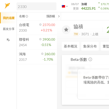
arrow_drop_down
08/07
加權
170.7
arrow_drop_down
arrow_drop_down
解鎖即時行情及進階功能
44225.91
更新
0.38
%
「綁定合作券商帳戶」或「訂閱任一
chevron_left
名稱
漲跌幅
info_outline
我的追蹤
方案」，即可解鎖以下功能：
即時行情
台積電
2370.00
協禧
即時市況與排行
親友分享
+0.21%
2330
到價通知
3071
上櫃
TW
成交金額熱力圖
聯發科
3900.00
edit_note
-0.51%
2454
前往方案訂閱
基本概況
集保分布
董
如何綁定合作券商
鴻海
260.00
Beta 係數
-1.70%
info_outline
2317
2025/10/14
Beta值
:
1.27
Beta 係數帶
場風險的高低。當
更劇烈，屬於高風
示波動相對穩定，
2025/06
20
趨勢，你能判斷
步衡量投資組合