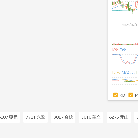
2026/02/1
K9:
D9:
DIF:
MACD:
KD
6109 亞元
7711 永擎
3017 奇鋐
3010 華立
6275 元山