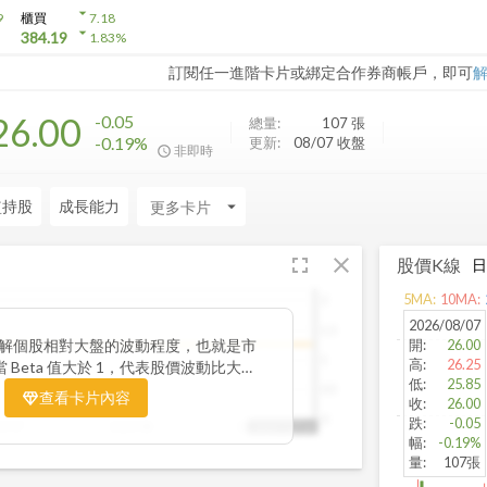
arrow_drop_down
9
櫃買
7.18
arrow_drop_down
384.19
1.83
%
訂閱任一進階卡片或綁定合作券商帳戶，即可
26.00
-0.05
總量:
107
張
-0.19%
更新:
08/07 收盤
非即時
監持股
成長能力
arrow_drop_down
fullscreen
close
股價K線
5
MA:
10
MA:
2
2026/08/07
1.5
你了解個股相對大盤的波動程度，也就是市
開
:
26.00
1
高
:
26.25
 Beta 值大於 1，代表股價波動比大盤
低
:
25.85
險高報酬型；若 Beta 值小於 1，則表
0.5
查看卡片內容
收
:
26.00
抗跌性較強。透過觀察 Beta 值的變化
0
跌
:
-0.05
25/07
2025/08
2025/09
2025/10/14
公司股價在不同市場階段的敏感度，進一
幅
:
-0.19%
的整體風險與潛在報酬。
量
:
107張