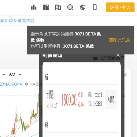
leaderboard
public
phone_iphone
註冊 / 登入
解鎖即時及進階功能
顯示為以下字詞的搜尋:
3071 BETA係
notification_add
VS
數 係數
關閉此訊息
您可以重新搜尋:
3071 BETA 係數
到價通知
close
更強大的進階價量圖表
自訂我的版面
view_quilt
完整內容，僅限註冊會員使用
fullscreen
close
註冊/登入解鎖
20
MA:
60
MA:
MA 設定
settings
35
30