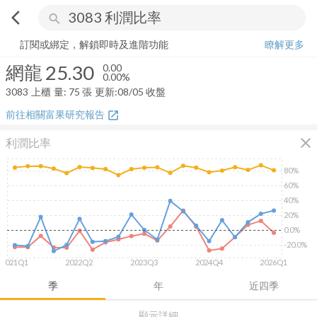
arrow_back_ios
search
網龍
25.30
0.00%
量:
75
張
訂閱或綁定，解鎖即時及進階功能
瞭解更多
網龍
25.30
0.00
0.00%
3083
上櫃
量:
75
張
更新:
08/05 收盤
前往相關富果研究報告
open_in_new
close
利潤比率
80%
60%
40%
20%
0.0%
-20.0%
2021Q1
2022Q2
2023Q3
2024Q4
2026Q1
季
年
近四季
顯示詳細