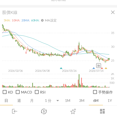
close
股價K線
MA 設定
5
MA:
10
MA:
20
MA:
60
MA:
settings
35
30
25
除
2026/02/06
2026/04/08
2026/05/26
2026/07/14
2K
1K
500
KD
MACD
RSI
手勢操作
日
週
月
1M
3M
6M
1Y
login
dashboard
推薦卡片
基本面
技術面
消息面
籌碼面
財務報
市場
追蹤
下單
交易
登入