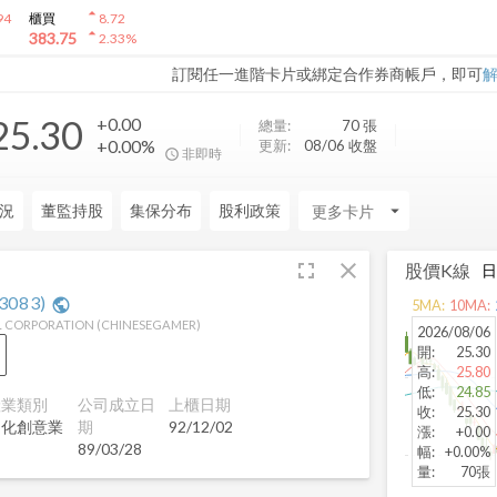
arrow_drop_up
94
櫃買
8.72
arrow_drop_up
383.75
2.33
%
訂閱任一進階卡片或綁定合作券商帳戶，即可
25.30
+0.00
總量:
70
張
+0.00%
更新:
08/06 收盤
非即時
況
董監持股
集保分布
股利政策
arrow_drop_down
fullscreen
close
股價K線
3083
)
public
5
MA:
10
MA:
L CORPORATION
(
CHINESEGAMER
)
2026/08/06
開
:
25.30
高
:
25.80
低
:
24.85
產業類別
公司成立日
上櫃日期
收
:
25.30
文化創意業
期
92/12/02
漲
:
+0.00
89/03/28
幅
:
+0.00%
量
:
70張