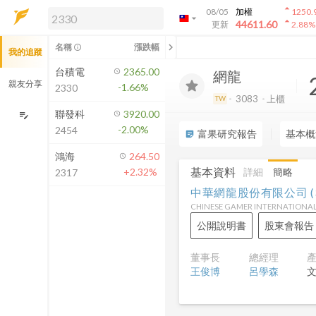
arrow_drop_up
08/05
加權
1250.
arrow_drop_down
arrow_drop_up
解鎖即時行情及進階功能
44611.60
更新
2.88
%
「綁定合作券商帳戶」或「訂閱任一
chevron_left
名稱
漲跌幅
info_outline
我的追蹤
方案」，即可解鎖以下功能：
即時行情
台積電
2365.00
網龍
即時市況與排行
親友分享
-1.66%
2330
到價通知
3083
上櫃
TW
成交金額熱力圖
聯發科
3920.00
edit_note
-2.00%
2454
前往方案訂閱
富果研究報告
基本概
sticky_note_2
如何綁定合作券商
鴻海
264.50
基本資料
詳細
簡略
+2.32%
2317
中華網龍股份有限公司
(
CHINESE GAMER INTERNATIONA
公開說明書
股東會報告
董事長
總經理
王俊博
呂學森
主要經營業務