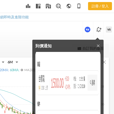
3083 基本資
leaderboard
public
phone_iphone
註冊 / 登入
料
3083 基本資料
解鎖即時及進階功能
notification_add
VS
到價通知
close
更強大的進階價量圖表
自訂我的版面
view_quilt
完整內容，僅限註冊會員使用
fullscreen
close
註冊/登入解鎖
20
MA:
60
MA:
MA 設定
settings
35
30