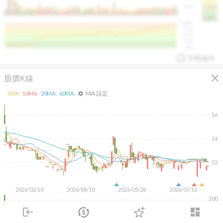
50K
1393.1
1381.1
%
100%
%
75%
%
50%
%
25%
%
0%
手勢操作
close
股價K線
MA 設定
5
MA:
10
MA:
20
MA:
60
MA:
settings
16
14
arrow_drop_up
PL 指標:
94.88
%
12
2026/02/10
2026/04/10
2026/05/28
2026/07/16
200
login
dashboard
100
市場
追蹤
下單
交易
登入