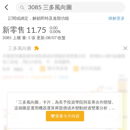
arrow_back_ios
search
新零售
11.75
0.00%
量:
5
張
訂閱或綁定，解鎖即時及進階功能
瞭解更多
新零售
11.75
0.00
0.00%
3085
上櫃
量:
5
張
更新:
08/07 收盤
close
三多風向圖
extension
本圖運用機器運算將股價成本變動經過雙重分析，將傳統 6 條均線彙整
為三多線，用以分析短、中、長期趨勢。
顯示長多線
顯示高低點
短多
H.C.
arrow_drop_up
arrow_drop_up
短多線:
1426.00
中多線:
1366.85
長多線:
-
1496.0
1,400
1474.0
1195.22
1185.26
1,200
1155.38
1100.60
「三多風向圖」卡片，為長予投資學院與富果合作開發。
1140.44
1130.48
1120.52
1060.76
1,000
這個圖是運用機器運算將股價成本變動經過雙重分析，把
899.40
傳統 6 條均線彙整為三多線，用以分析短、中、長期股價
查看卡片內容
800
1426.0
812.75
趨勢。
2025/04/23
2025/07/16
2025/08/20
2025/09/24
100K