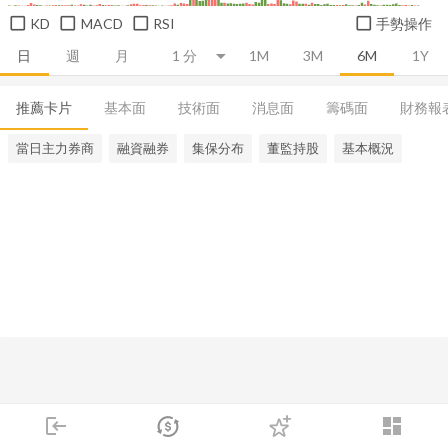
KD
MACD
RSI
手勢操作
日
週
月
1M
3M
6M
1Y
推薦卡片
基本面
技術面
消息面
籌碼面
財務報
當日主力券商
融資融券
集保分布
董監持股
基本概況
login
dashboard
市場
追蹤
下單
交易
登入