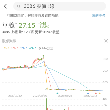
arrow_back_ios
search
華義*
27.15
-1.63%
量:
123
張
訂閱或綁定，解鎖即時及進階功能
瞭解更多
華義*
27.15
-0.45
-1.63%
3086
上櫃
量:
123
張
更新:
08/07 收盤
close
股價K線
MA 設定
5
MA:
10
MA:
20
MA:
60
MA:
settings
300
200
100
2026/01/30
2026/03/30
2026/05/28
2026/07/16
10K
5K