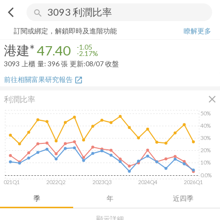
arrow_back_ios
search
港建*
47.40
-2.17%
量:
396
張
訂閱或綁定，解鎖即時及進階功能
瞭解更多
港建*
47.40
-1.05
-2.17%
3093
上櫃
量:
396
張
更新:
08/07 收盤
前往相關富果研究報告
open_in_new
close
利潤比率
50%
40%
30%
20%
10%
0.0%
2021Q1
2022Q2
2023Q3
2024Q4
2026Q1
季
年
近四季
顯示詳細