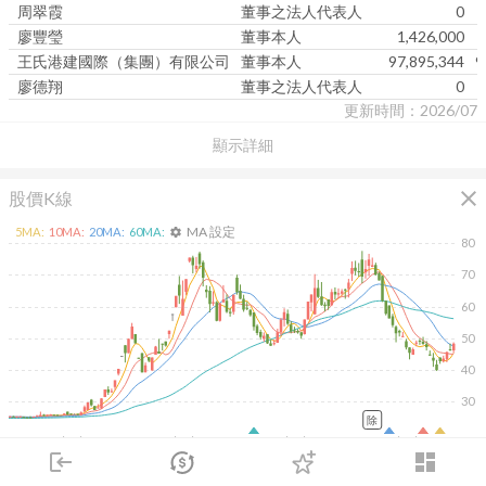
周翠霞
董事之法人代表人
0
廖豐瑩
董事本人
1,426,000
王氏港建國際（集團）有限公司
董事本人
97,895,344
9
廖德翔
董事之法人代表人
0
更新時間：2026/07
顯示詳細
close
股價K線
MA 設定
5
MA:
10
MA:
20
MA:
60
MA:
settings
80
70
60
50
40
30
除
2026/02/09
2026/04/09
2026/05/27
2026/07/15
10K
login
dashboard
市場
追蹤
下單
交易
登入
5K