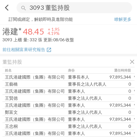
arrow_back_ios
search
港建*
48.45
+
4.19%
量:
332
張
訂閱或綁定，解鎖即時及進階功能
瞭解更多
港建*
48.45
+
1.95
4.19%
3093
上櫃
量:
332
張
更新:
08/06 收盤
前往相關富果研究報告
open_in_new
close
董監持股
姓名
身份
選任時持股
王氏港建國際（集團）有限公司
董事長本人
97,895,344
9
王藝橋
董事長之法人代表人
0
王氏港建國際（集團）有限公司
董事本人
0
9
王賢德
董事之法人代表人
0
王氏港建國際（集團）有限公司
董事本人
97,895,344
9
鄭富文
董事之法人代表人
0
王氏港建國際（集團）有限公司
董事本人
97,895,344
9
王忠桐
董事之法人代表人
0
王氏港建國際（集團）有限公司
董事本人
97,895,344
9