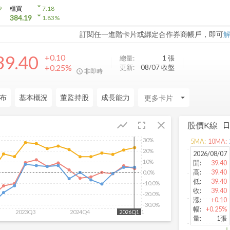
arrow_drop_down
9
櫃買
7.18
arrow_drop_down
384.19
1.83
%
訂閱任一進階卡片或綁定合作券商帳戶，即可
39.40
+0.10
總量:
1
張
+0.25%
更新:
08/07 收盤
非即時
布
基本概況
董監持股
成長能力
arrow_drop_down
fullscreen
close
show_chart
股價K線
30%
5
MA:
10
MA:
20%
2026/08/07
10%
開
:
39.40
高
:
39.40
0.0%
低
:
39.40
-10.0%
收
:
39.40
-20.0%
漲
:
+0.10
-30.0%
幅
:
+0.25%
2023Q3
2024Q4
2026Q1
2026Q1
量
:
1張