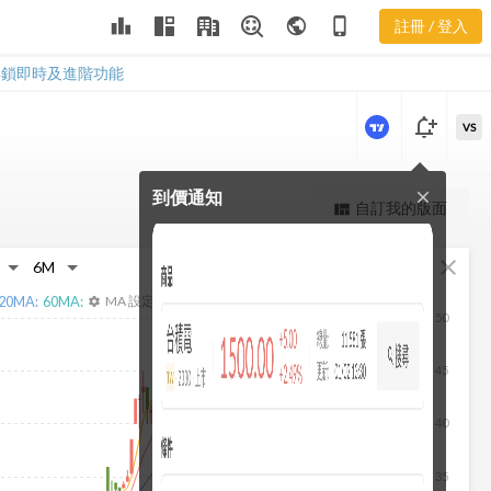
3095 利潤比
leaderboard
public
phone_iphone
註冊 / 登入
率
3095 利潤比率
解鎖即時及進階功能
notification_add
VS
到價通知
close
更強大的進階價量圖表
自訂我的版面
view_quilt
完整內容，僅限註冊會員使用
fullscreen
close
註冊/登入解鎖
20
MA:
60
MA:
MA 設定
settings
50
45
40
35