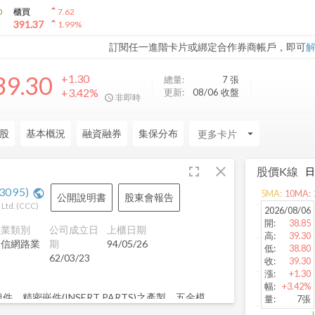
arrow_drop_up
0
櫃買
7.62
arrow_drop_up
391.37
1.99
%
訂閱任一進階卡片或綁定合作券商帳戶，即可
39.30
+1.30
總量:
7
張
+3.42%
更新:
08/06 收盤
非即時
股
基本概況
融資融券
集保分布
arrow_drop_down
fullscreen
close
股價K線
3095
)
public
5
MA:
10
MA:
公開說明書
股東會報告
Ltd.
(
CCC
)
2026/08/06
開
:
38.85
產業類別
公司成立日
上櫃日期
高
:
39.30
通信網路業
期
94/05/26
低
:
38.80
62/03/23
收
:
39.30
漲
:
+1.30
幅
:
+3.42%
精密嵌件(INSERT PARTS)之產製。五金模
量
:
7張
。上述相關材料之加工及買賣。