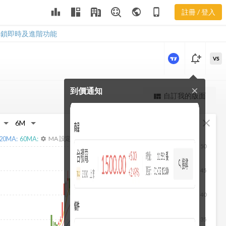
3095 基本資
leaderboard
public
phone_iphone
註冊 / 登入
料
3095 基本資料
解鎖即時及進階功能
notification_add
VS
到價通知
close
更強大的進階價量圖表
自訂我的版面
view_quilt
完整內容，僅限註冊會員使用
fullscreen
close
註冊/登入解鎖
20
MA:
60
MA:
MA 設定
settings
50
45
40
35