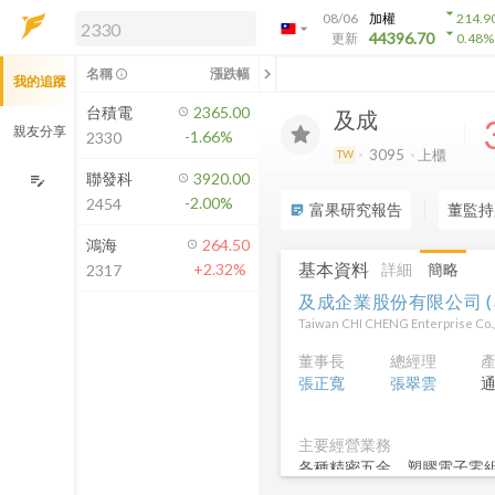
arrow_drop_down
08/06
加權
214.9
arrow_drop_down
arrow_drop_down
解鎖即時行情及進階功能
44396.70
更新
0.48
%
「綁定合作券商帳戶」或「訂閱任一
chevron_left
名稱
漲跌幅
info_outline
我的追蹤
方案」，即可解鎖以下功能：
即時行情
台積電
2365.00
及成
即時市況與排行
親友分享
-1.66%
2330
到價通知
3095
上櫃
TW
成交金額熱力圖
聯發科
3920.00
edit_note
-2.00%
2454
前往方案訂閱
富果研究報告
董監持
sticky_note_2
如何綁定合作券商
鴻海
264.50
基本資料
詳細
簡略
+2.32%
2317
及成企業股份有限公司
(
Taiwan CHI CHENG Enterprise Co., 
董事長
總經理
張正寬
張翠雲
主要經營業務
各種精密五金、塑膠電子零組件、
具、塑膠模具之設計、製造