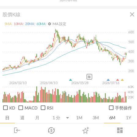
close
股價K線
MA 設定
5
MA:
10
MA:
20
MA:
60
MA:
settings
600
500
400
300
200
除
2026/02/10
2026/04/10
2026/05/28
2026/07/16
60K
40K
20K
KD
MACD
RSI
手勢操作
日
週
月
1M
3M
6M
1Y
login
dashboard
推薦卡片
基本面
技術面
消息面
籌碼面
財務報
市場
追蹤
下單
交易
登入