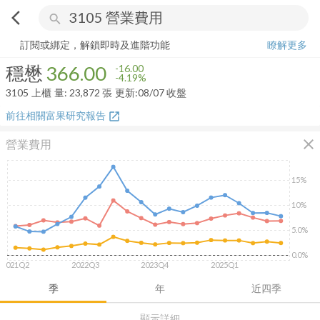
arrow_back_ios
search
穩懋
366.00
-4.19%
量:
23,872
張
訂閱或綁定，解鎖即時及進階功能
瞭解更多
穩懋
366.00
-16.00
-4.19%
3105
上櫃
量:
23,872
張
更新:
08/07 收盤
前往相關富果研究報告
open_in_new
close
營業費用
15%
10%
5.0%
0.0%
2021Q2
2022Q3
2023Q4
2025Q1
季
年
近四季
顯示詳細