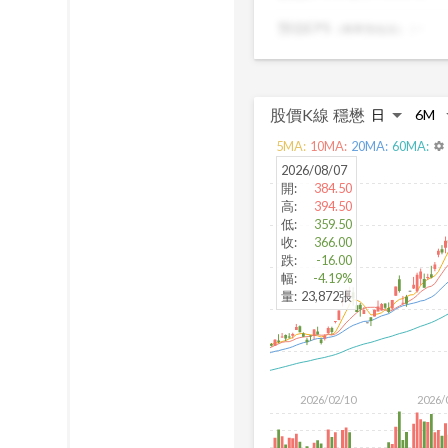
出真正被低估的
預估EPS
:
-
（簡單預估法）
股價K線
穩懋
5
MA:
10
MA:
20
MA:
60
MA:
settings
2026/08/07
開
:
384.50
高
:
394.50
低
:
359.50
收
:
366.00
跌
:
-16.00
幅
:
-4.19%
量
:
23,872張
2026/02/10
2026/