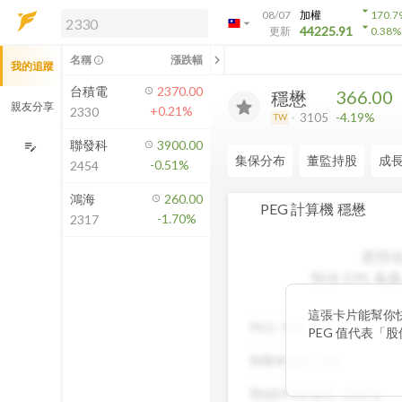
arrow_drop_down
08/07
加權
170.7
arrow_drop_down
arrow_drop_down
解鎖即時行情及進階功能
44225.91
更新
0.38
%
「綁定合作券商帳戶」或「訂閱任一
chevron_left
名稱
漲跌幅
info_outline
我的追蹤
方案」，即可解鎖以下功能：
即時行情
台積電
2370.00
366.00
穩懋
即時市況與排行
親友分享
+0.21%
2330
-4.19%
3105
TW
到價通知
成交金額熱力圖
聯發科
3900.00
edit_note
集保分布
董監持股
成
-0.51%
2454
前往方案訂閱
如何綁定合作券商
鴻海
260.00
PEG 計算機
穩懋
-1.70%
2317
若預估
預估 EPS
為負
這張卡片能幫你
PEG :
N/A
PEG 值代表「
低，通常表示股
預期本益比 :
N/A
潛力，具備投資吸
率與本益比，幫
預估EPS年增率 :
0.00
%