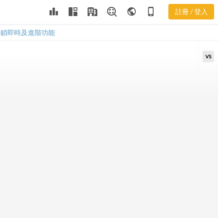
3105 PEG 計
leaderboard
public
phone_iphone
註冊 / 登入
算機
3105 PEG 計算機
解鎖即時及進階功能
VS