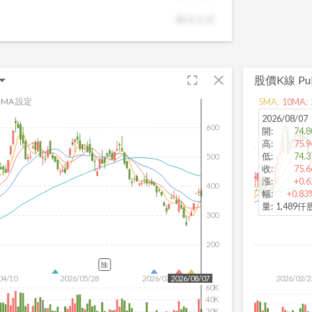
潛力股，讓投資決策更有依據。
顯示公式
fullscreen
close
股價K線
Pu
MA 設定
5
MA:
10
MA:
2026/08/07
600
開
:
74.8
高
:
75.9
低
:
74.3
500
收
:
75.6
漲
:
+0.6
400
幅
:
+0.83
量
:
1,489仟
300
200
除
04/10
2026/05/28
2026/07/16
2026/02/2
2026/08/07
60K
40K
20K