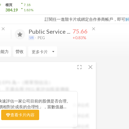
arrow_drop_down
9
櫃買
7.18
arrow_drop_down
384.19
1.83
%
訂閱任一進階卡片或綁定合作券商帳戶，即可
close
close
75.66
Public Service ...
+0.83%
PEG
US
長能力
營收
arrow_drop_down
fullscreen
close
 EPS 為
-
（簡單預估法）
，不適合用 PEG 來評估投資價值
快速評估一家公司目前的股價是否合理。
顯示公式
股價相對於成長的合理性」，當數值越
票價格尚未充分反映公司未來的獲利成長
查看卡片內容
顯示公式
引力。 卡片同時顯示預估 EPS、年增
助你從成長與估值兩個角度雙重判斷，找
顯示公式