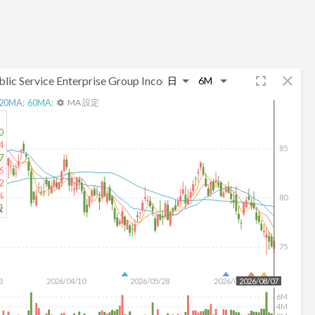
fullscreen
close
blic Service Enterprise Group Incorporated
20
MA:
60
MA:
MA 設定
settings
0
4
85
7
6
2
%
80
股
75
3
2026/04/10
2026/05/28
2026/07/16
2026/08/07
6M
4M