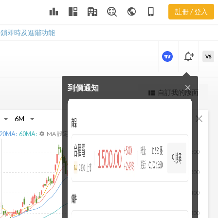
3105 ROE及
leaderboard
public
phone_iphone
註冊 / 登入
ROA
3105 ROE及ROA
解鎖即時及進階功能
notification_add
VS
到價通知
close
更強大的進階價量圖表
自訂我的版面
view_quilt
完整內容，僅限註冊會員使用
fullscreen
close
註冊/登入解鎖
20
MA:
60
MA:
MA 設定
settings
600
500
400
300