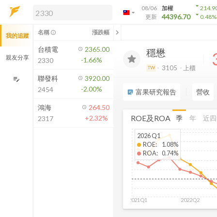
arrow_drop_down
08/06
加權
214.9
arrow_drop_down
arrow_drop_down
解鎖即時行情及進階功能
44396.70
更新
0.48
%
「綁定合作券商帳戶」或「訂閱任一
chevron_left
名稱
漲跌幅
info_outline
我的追蹤
方案」，即可解鎖以下功能：
即時行情
台積電
2365.00
穩懋
即時市況與排行
親友分享
-1.66%
2330
到價通知
3105
上櫃
TW
成交金額熱力圖
聯發科
3920.00
edit_note
-2.00%
2454
前往方案訂閱
富果研究報告
營收
sticky_note_2
如何綁定合作券商
鴻海
264.50
ROE及ROA
季
年
近四
+2.32%
2317
2026 Q1
ROE
:
1.08%
ROA
:
0.74%
2021Q1
2022Q2