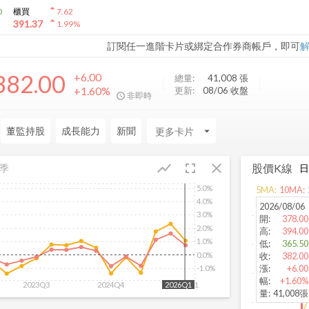
arrow_drop_up
0
櫃買
7.62
arrow_drop_up
391.37
1.99
%
訂閱任一進階卡片或綁定合作券商帳戶，即可
382.00
+6.00
總量:
41,008
張
+1.60%
更新:
08/06 收盤
非即時
董監持股
成長能力
新聞
arrow_drop_down
fullscreen
close
show_chart
股價K線
季
5.0%
5
MA:
10
MA:
4.0%
2026/08/06
3.0%
開
:
378.00
2.0%
高
:
394.00
1.0%
低
:
365.50
0.0%
收
:
382.00
漲
:
+6.00
-1.0%
幅
:
+1.60%
2023Q3
2024Q4
2026Q1
2026Q1
量
:
41,008張