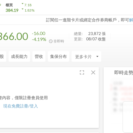
arrow_drop_down
9
櫃買
7.18
arrow_drop_down
384.19
1.83
%
訂閱任一進階卡片或綁定合作券商帳戶，即可
366.00
-16.00
總量:
23,872
張
-4.19%
更新:
08/07 收盤
非即時
股
成長能力
營收
集保分布
arrow_drop_down
fullscreen
close
即時走
13:30
1460.00
價
:
1425.00
漲
:
+10.00
整內容，僅限註冊會員使用
幅
:
+0.71%
均
:
1442.64
現在免費註冊/登入
量
:
5,013 張