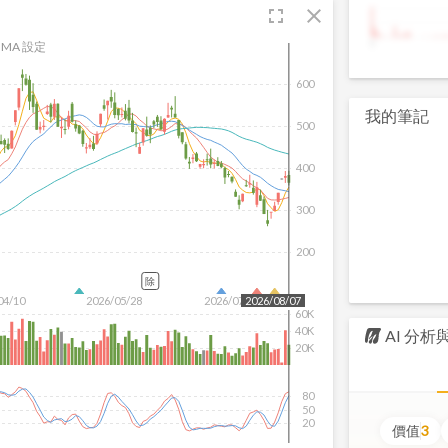
fullscreen
close
9
MA 設定
600
我的筆記
500
400
300
200
除
04/10
2026/05/28
2026/07/16
2026/08/07
60K
40K
AI 分
20K
80
50
20
價值
3