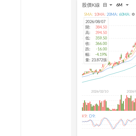
股價K線
5
MA:
10
MA:
20
MA:
60
MA:
settings
2026/08/07
開
:
384.50
高
:
394.50
低
:
359.50
收
:
366.00
跌
:
-16.00
幅
:
-4.19%
量
:
23,872張
2026/02/10
2026/
K9:
D9: