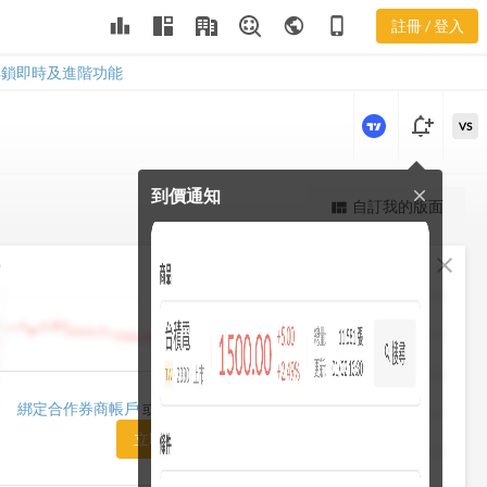
leaderboard
public
phone_iphone
註冊 / 登入
3105
3105
解鎖即時及進階功能
notification_add
VS
到價通知
close
更強大的進階價量圖表
自訂我的版面
view_quilt
完整內容，僅限註冊會員使用
fullscreen
close
勢
註冊/登入解鎖
1482.50
1448.75
1415.00
1420.00
綁定合作券商帳戶
或「訂閱任一方案」即可解鎖
1381.25
立即前往訂閱
1347.50