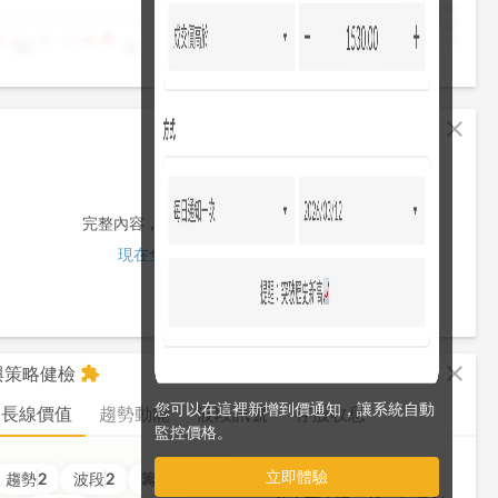
4,000
2,000
0
10
11
12
13
13:30
fullscreen
close
完整內容，僅限註冊會員使用
現在免費註冊/登入
fullscreen
close
析與策略健檢
extension
您可以在這裡新增到價通知，讓系統自動
長線價值
趨勢動能
波段訊號
存股收息
監控價格。
立即體驗
價值
3
分
趨勢
2
波段
2
籌碼
2