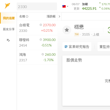
arrow_drop_down
08/07
加權
170.7
arrow_drop_down
arrow_drop_down
解鎖即時行情及進階功能
44225.91
更新
0.38
%
「綁定合作券商帳戶」或「訂閱任一
chevron_left
名稱
漲跌幅
info_outline
我的追蹤
方案」，即可解鎖以下功能：
即時行情
台積電
2370.00
穩懋
即時市況與排行
親友分享
+0.21%
2330
到價通知
3105
上櫃
TW
成交金額熱力圖
聯發科
3900.00
edit_note
-0.51%
2454
前往方案訂閱
富果研究報告
董監持
sticky_note_2
如何綁定合作券商
鴻海
260.00
股價走勢
-1.70%
2317
完