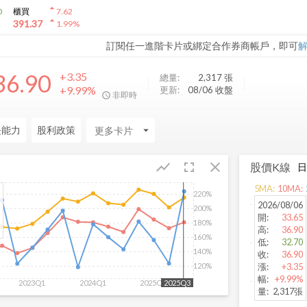
arrow_drop_up
0
櫃買
7.62
arrow_drop_up
391.37
1.99
%
訂閱任一進階卡片或綁定合作券商帳戶，即可
36.90
+3.35
總量:
2,317
張
+9.99%
更新:
08/06 收盤
非即時
長能力
股利政策
arrow_drop_down
fullscreen
close
show_chart
股價K線
5
MA:
10
MA:
220%
2026/08/06
200%
開
:
33.65
180%
高
:
36.90
160%
低
:
32.70
140%
收
:
36.90
漲
:
+3.35
120%
幅
:
+9.99%
2023Q1
2024Q1
2025Q1
2025Q3
量
:
2,317張