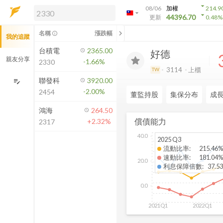
arrow_drop_down
08/06
加權
214.9
arrow_drop_down
arrow_drop_down
解鎖即時行情及進階功能
44396.70
更新
0.48
%
「綁定合作券商帳戶」或「訂閱任一
chevron_left
名稱
漲跌幅
info_outline
我的追蹤
方案」，即可解鎖以下功能：
即時行情
台積電
2365.00
好德
即時市況與排行
親友分享
-1.66%
2330
到價通知
3114
上櫃
TW
成交金額熱力圖
聯發科
3920.00
edit_note
-2.00%
2454
前往方案訂閱
董監持股
集保分布
成
如何綁定合作券商
鴻海
264.50
償債能力
+2.32%
2317
40.0
2025 Q3
流動比率
:
215.46%
速動比率
:
181.04%
20.0
利息保障倍數
:
37.53
0.0
2021Q1
2022Q1