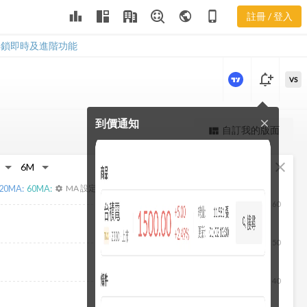
3114 償債能
leaderboard
public
phone_iphone
註冊 / 登入
力
3114 償債能力
解鎖即時及進階功能
notification_add
VS
到價通知
close
更強大的進階價量圖表
自訂我的版面
view_quilt
完整內容，僅限註冊會員使用
fullscreen
close
註冊/登入解鎖
20
MA:
60
MA:
MA 設定
settings
60
50
40