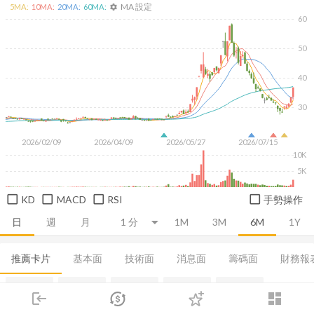
MA 設定
5
MA:
10
MA:
20
MA:
60
MA:
settings
60
50
40
30
2026/02/09
2026/04/09
2026/05/27
2026/07/15
10K
5K
KD
MACD
RSI
手勢操作
日
週
月
1M
3M
6M
1Y
推薦卡片
基本面
技術面
消息面
籌碼面
財務報
融資融券
集保分布
董監持股
基本概況
成長能力
login
dashboard
市場
追蹤
下單
交易
登入