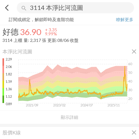
arrow_back_ios
search
好德
36.90
+
9.99%
量:
2,317
張
訂閱或綁定，解鎖即時及進階功能
瞭解更多
好德
36.90
+
3.35
9.99%
3114
上櫃
量:
2,317
張
更新:
08/06 收盤
close
本淨比河流圖
2.29
60
2.06
50
1.82
40
1.59
1.36
30
1.12
20
0.89
2021/09
2023/02
2024/07
2025/11
顯示詳細
close
股價K線