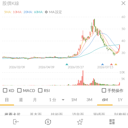
close
股價K線
MA 設定
5
MA:
10
MA:
20
MA:
60
MA:
settings
60
50
40
30
2026/02/09
2026/04/09
2026/05/27
2026/07/15
10K
5K
KD
MACD
RSI
手勢操作
日
週
月
1M
3M
6M
1Y
推薦卡片
基本面
技術面
消息面
籌碼面
財務報
login
dashboard
融資融券
市場
集保分布
追蹤
董監持股
下單
基本概況
交易
成長能力
登入