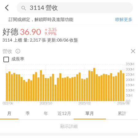
arrow_back_ios
search
好德
36.90
+
9.99%
量:
2,317
張
訂閱或綁定，解鎖即時及進階功能
瞭解更多
好德
36.90
+
3.35
9.99%
3114
上櫃
量:
2,317
張
更新:
08/06 收盤
close
營收
info_outline
成長率
350M
300M
250M
200M
150M
100M
50M
0.0
2022/06
2023/10
2025/02
2026/06
月
季
年
近12月
單月
累計
顯示詳細