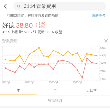
arrow_back_ios
search
好德
38.80
+
5.15%
量:
5,387
張
訂閱或綁定，解鎖即時及進階功能
瞭解更多
好德
38.80
+
1.90
5.15%
3114
上櫃
量:
5,387
張
更新:
08/07 收盤
close
營業費用
5.0%
4.0%
3.0%
2.0%
1.0%
2021Q2
2022Q3
2023Q4
2025Q1
季
年
近四季
顯示詳細