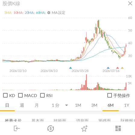
close
股價K線
MA 設定
5
MA:
10
MA:
20
MA:
60
MA:
settings
60
50
40
30
2026/02/10
2026/04/10
2026/05/28
2026/07/16
10K
5K
KD
MACD
RSI
手勢操作
日
週
月
1M
3M
6M
1Y
推薦卡片
基本面
技術面
消息面
籌碼面
財務報
login
dashboard
集保分布
市場
董監持股
追蹤
營收
下單
股利政策
成長能力
交易
登入