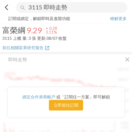
arrow_back_ios
search
富榮綱
9.29
+
3.11%
量:
3
張
訂閱或綁定，解鎖即時及進階功能
瞭解更多
富榮綱
9.29
+
0.28
3.11%
3115
上櫃
量:
3
張
更新:
08/07 收盤
前往相關富果研究報告
open_in_new
close
即時走勢
1482.50
1460.00
1448.75
1415.00
1420.00
綁定合作券商帳戶
或「訂閱任一方案」即可解鎖
1381.25
立即前往訂閱
1347.50
4,000
2,000
0