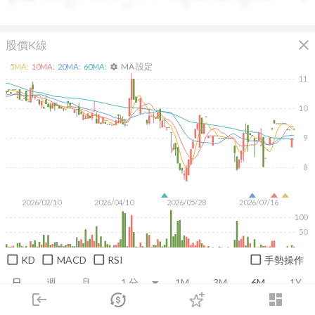
9
10
11
12
13
close
股價K線
MA 設定
5
MA:
10
MA:
20
MA:
60
MA:
settings
11
10
9
8
2026/02/10
2026/04/10
2026/05/28
2026/07/16
100
50
KD
MACD
RSI
手勢操作
日
週
月
1M
3M
6M
1Y
login
dashboard
市場
追蹤
下單
交易
登入