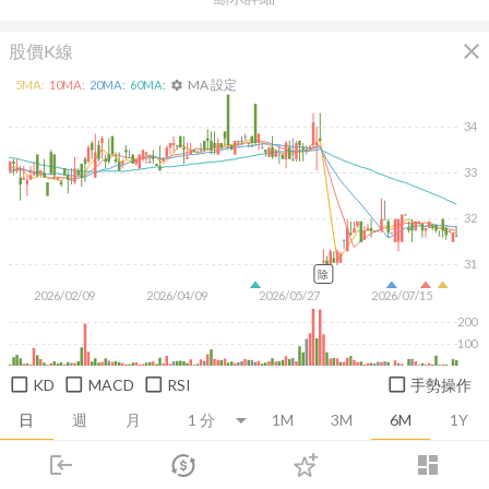
close
股價K線
MA 設定
5
MA:
10
MA:
20
MA:
60
MA:
settings
34
33
32
31
除
2026/02/09
2026/04/09
2026/05/27
2026/07/15
200
100
KD
MACD
RSI
手勢操作
日
週
月
1M
3M
6M
1Y
login
dashboard
推薦卡片
基本面
技術面
消息面
籌碼面
財務報
市場
追蹤
下單
交易
登入