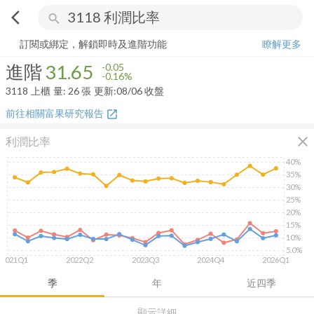
arrow_back_ios
search
進階
31.65
-0.16%
量:
26
張
訂閱或綁定，解鎖即時及進階功能
瞭解更多
進階
31.65
-0.05
-0.16%
3118
上櫃
量:
26
張
更新:
08/06 收盤
前往相關富果研究報告
open_in_new
close
利潤比率
40%
35%
30%
25%
20%
15%
10%
5.0%
2021Q1
2022Q2
2023Q3
2024Q4
2026Q1
季
年
近四季
顯示詳細