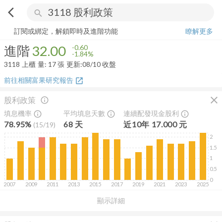
arrow_back_ios
search
進階
32.00
-1.84%
量:
17
張
訂閱或綁定，解鎖即時及進階功能
瞭解更多
進階
32.00
-0.60
-1.84%
3118
上櫃
量:
17
張
更新:
08/10 收盤
前往相關富果研究報告
open_in_new
close
股利政策
info_outline
填息機率
平均填息天數
連續配發現金股利
info_outline
info_outline
info_outline
78.95%
68
天
近
10
年
17.000
元
(
15
/
19
)
2
1.5
1
0.5
0
2007
2009
2011
2013
2015
2017
2019
2021
2023
2025
顯示詳細