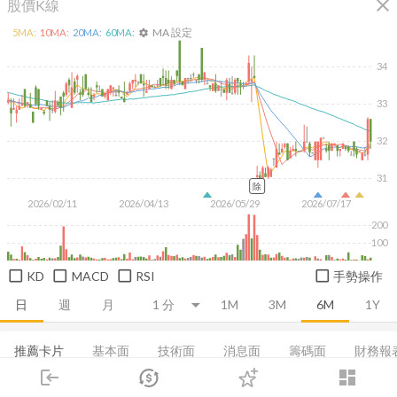
close
股價K線
MA 設定
5
MA:
10
MA:
20
MA:
60
MA:
settings
34
33
32
31
除
2026/02/11
2026/04/13
2026/05/29
2026/07/17
200
100
KD
MACD
RSI
手勢操作
日
週
月
1M
3M
6M
1Y
推薦卡片
基本面
技術面
消息面
籌碼面
財務報
login
dashboard
損益表
資產負債表
現金流量表
基本概況
EPS
市場
追蹤
下單
交易
登入