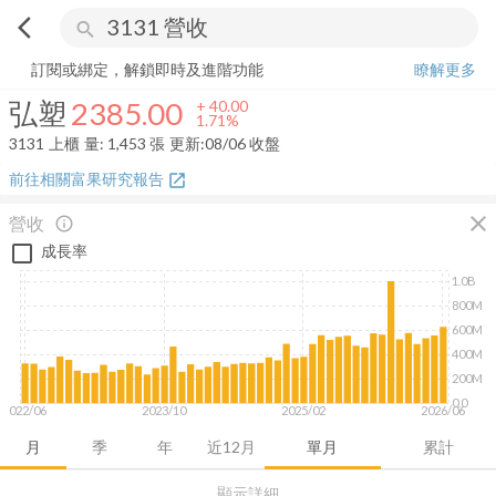
arrow_back_ios
search
弘塑
2385.00
+
1.71%
量:
1,453
張
訂閱或綁定，解鎖即時及進階功能
瞭解更多
弘塑
2385.00
+
40.00
1.71%
3131
上櫃
量:
1,453
張
更新:
08/06 收盤
前往相關富果研究報告
open_in_new
close
營收
info_outline
成長率
1.0B
800M
600M
400M
200M
0.0
2022/06
2023/10
2025/02
2026/06
月
季
年
近12月
單月
累計
顯示詳細