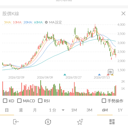
close
股價K線
MA 設定
5
MA:
10
MA:
20
MA:
60
MA:
settings
4,000
3,500
3,000
2,500
2,000
1,500
除
2026/02/09
2026/04/09
2026/05/27
2026/07/15
2K
1K
KD
MACD
RSI
手勢操作
日
週
月
1M
3M
6M
1Y
login
dashboard
推薦卡片
基本面
技術面
消息面
籌碼面
財務報
市場
追蹤
下單
交易
登入