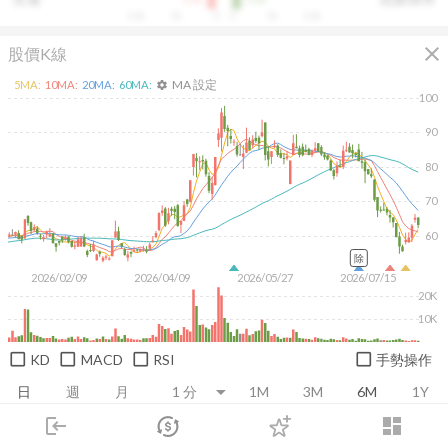
10k
5k
0
0
5k
10k
close
股價K線
MA 設定
5
MA:
10
MA:
20
MA:
60
MA:
settings
100
90
80
70
60
除
2026/02/09
2026/04/09
2026/05/27
2026/07/15
20K
10K
KD
MACD
RSI
手勢操作
日
週
月
1M
3M
6M
1Y
login
dashboard
市場
追蹤
下單
交易
登入
推薦卡片
基本面
技術面
消息面
籌碼面
財務報