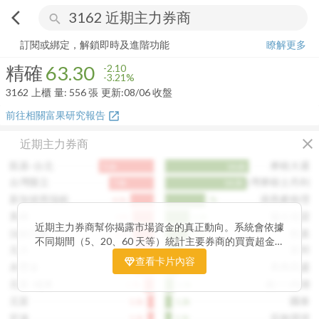
arrow_back_ios
search
精確
63.30
-3.21%
量:
556
張
訂閱或綁定，解鎖即時及進階功能
瞭解更多
精確
63.30
-2.10
-3.21%
3162
上櫃
量:
556
張
更新:
08/06 收盤
前往相關富果研究報告
open_in_new
close
近期主力券商
凱基-台北
摩根大通
9.6k
14.6k
台灣匯立
台灣摩根士丹利
7.8k
14.2k
新加坡商瑞銀
港商麥格理
4.1k
7k
美林
瑞士信貸
3.8k
4.3k
近期主力券商幫你揭露市場資金的真正動向。系統會依據
法銀巴黎
凱基
3.7k
4.1k
不同期間（5、20、60 天等）統計主要券商的買賣超金
元大
富邦
3.5k
3.2k
額，讓你一眼看出哪些券商正在積極買進、哪些在出脫持
查看卡片內容
永豐金
美商高盛
3.4k
2.4k
股。透過觀察主力券商的佈局變化，你能判斷資金是否正
在悄悄進場或撤出，提前洞察市場趨勢。這張卡片特別適
元富-城東
統一-內湖
1.7k
1.5k
合想追蹤主力動向、掌握短線資金流向的投資人，幫你看
元富
國泰
1.1k
1.2k
見一般投資者看不見的關鍵訊號。
宏遠
花旗環球
1.1k
1.1k