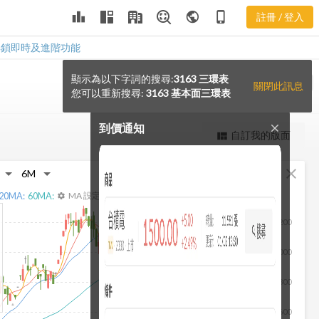
leaderboard
public
phone_iphone
註冊 / 登入
解鎖即時及進階功能
顯示為以下字詞的搜尋:
3163 三環表
notification_add
VS
關閉此訊息
您可以重新搜尋:
3163 基本面三環表
到價通知
close
更強大的進階價量圖表
自訂我的版面
view_quilt
完整內容，僅限註冊會員使用
fullscreen
close
註冊/登入解鎖
20
MA:
60
MA:
MA 設定
settings
1,200
1,000
800
600