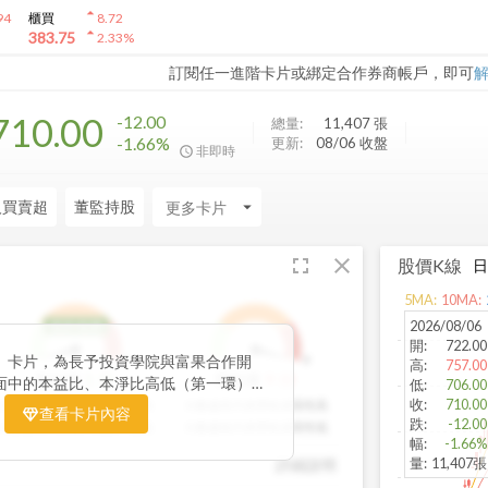
arrow_drop_up
94
櫃買
8.72
arrow_drop_up
383.75
2.33
%
訂閱任一進階卡片或綁定合作券商帳戶，即可
710.00
-12.00
總量:
11,407
張
-1.66%
更新:
08/06 收盤
非即時
人買賣超
董監持股
arrow_drop_down
fullscreen
close
股價K線
5
MA:
10
MA:
2026/08/06
低於低標
開
:
722.00
」卡片，為長予投資學院與富果合作開
1
9
1
9
高
:
757.00
1
分
9
分
股利環
營收環
面中的本益比、本淨比高低（第一環）、
低
:
706.00
（第二環）以及營收成長性（第三環），
收
:
710.00
分數越高代表股利報酬率越高
分數越高代表營收成長性高
查看卡片內容
跌
:
-12.00
統計處理，用三環的表達方式讓投資人可
分數越低代表股利報酬率越低
分數越低代表營收成長性低
幅
:
-1.66%
環的總分越高代表投資潛力越高，可做為
量
:
11,407張
詳細說明
期投資個股的重要參考指標。