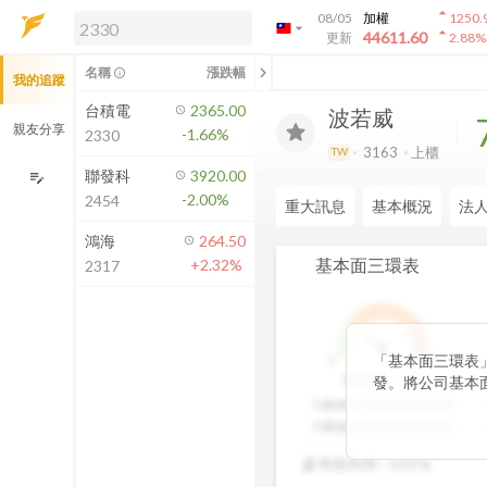
arrow_drop_up
08/05
加權
1250.
arrow_drop_down
arrow_drop_up
解鎖即時行情及進階功能
44611.60
更新
2.88
%
「綁定合作券商帳戶」或「訂閱任一
chevron_left
名稱
漲跌幅
info_outline
我的追蹤
方案」，即可解鎖以下功能：
即時行情
台積電
2365.00
波若威
即時市況與排行
親友分享
-1.66%
2330
到價通知
3163
上櫃
TW
成交金額熱力圖
聯發科
3920.00
edit_note
-2.00%
2454
前往方案訂閱
重大訊息
基本概況
法
如何綁定合作券商
鴻海
264.50
基本面三環表
+2.32%
2317
「基本面三環表
1
9
3
分
價值環
發。將公司基本
股利報酬率好壞
分數越高代表投資價值越高
透過數據分析與
分數越低代表投資價值越低
以一目了然。三
參考殖利率 :
0.81%
投資人評估中長