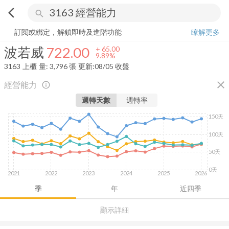
arrow_back_ios
search
波若威
722.00
+
9.89%
量:
3,796
張
訂閱或綁定，解鎖即時及進階功能
瞭解更多
波若威
722.00
+
65.00
9.89%
3163
上櫃
量:
3,796
張
更新:
08/05 收盤
close
經營能力
info_outline
週轉天數
週轉率
150天
100天
50天
0天
2021
2022
2023
2024
2025
2026
季
年
近四季
顯示詳細