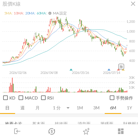
close
股價K線
MA 設定
5
MA:
10
MA:
20
MA:
60
MA:
settings
1,200
1,000
800
600
400
除
2026/02/06
2026/04/08
2026/05/26
2026/07/14
30K
20K
10K
KD
MACD
RSI
手勢操作
日
週
月
1M
3M
6M
1Y
推薦卡片
基本面
技術面
消息面
籌碼面
財務報
login
dashboard
市場
追蹤
下單
交易
登入
集保分布
董監持股
EPS
股利政策
成長能力