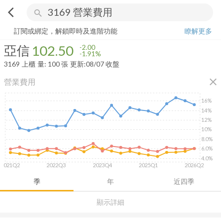
arrow_back_ios
search
亞信
102.50
-1.91%
量:
100
張
訂閱或綁定，解鎖即時及進階功能
瞭解更多
亞信
102.50
-2.00
-1.91%
3169
上櫃
量:
100
張
更新:
08/07 收盤
close
營業費用
16%
14%
12%
10%
8.0%
6.0%
4.0%
2021Q2
2022Q3
2023Q4
2025Q1
2026Q2
季
年
近四季
顯示詳細