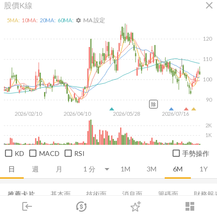
close
股價K線
MA 設定
5
MA:
10
MA:
20
MA:
60
MA:
settings
120
110
100
90
除
2026/02/10
2026/04/10
2026/05/28
2026/07/16
2K
1K
KD
MACD
RSI
手勢操作
日
週
月
1M
3M
6M
1Y
推薦卡片
基本面
技術面
消息面
籌碼面
財務報
login
dashboard
集保分布
市場
基本概況
追蹤
EPS
利潤比率
下單
成長能力
交易
登入