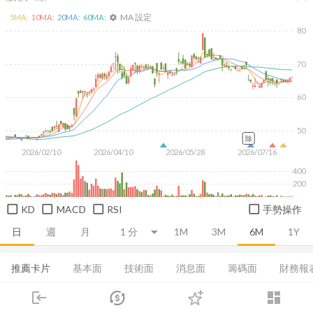
MA 設定
5
MA:
10
MA:
20
MA:
60
MA:
settings
80
70
60
50
除
2026/02/10
2026/04/10
2026/05/28
2026/07/16
400
200
KD
MACD
RSI
手勢操作
日
週
月
1M
3M
6M
1Y
推薦卡片
基本面
技術面
消息面
籌碼面
財務報
login
dashboard
集保分布
董監持股
基本概況
營收
成長能力
市場
追蹤
下單
交易
登入