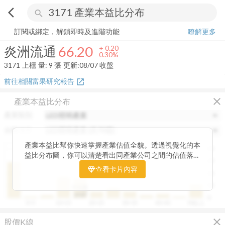
arrow_back_ios
search
炎洲流通
66.20
+
0.30%
量:
9
張
訂閱或綁定，解鎖即時及進階功能
瞭解更多
炎洲流通
66.20
+
0.20
0.30%
3171
上櫃
量:
9
張
更新:
08/07 收盤
前往相關富果研究報告
open_in_new
close
產業本益比分布
產業類別
分類項目
產業本益比幫你快速掌握產業估值全貌。透過視覺化的本
40
益比分布圖，你可以清楚看出同產業公司之間的估值落
30
差，了解哪些股票相對被低估、哪些可能已偏貴。從中位
查看卡片內容
20
數、本益比範圍到個別公司位置，卡片讓你一眼辨識產業
整體的合理價帶。無論你想評估一家公司是否具吸引力，
10
中位數
或是找出估值落後的潛力股，這張卡片都能幫你用數據看
19.87
0
0~5
10~15
20~25
30~35
40~45
50以上
見機會，做出更精準的投資判斷。
close
股價K線