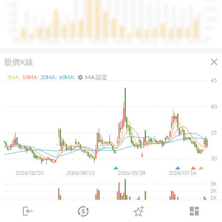
往往意味著未來幾季的營收與獲利將同步走強。這張卡片
8.0B
150M
讓你在市場還沒反應前，就能搶先洞察企業的成長訊號。
6.0B
100M
4.0B
50M
2.0B
0.0
0.0
2020Q1
2020Q4
2021Q3
2022Q2
2023Q1
2023Q4
2024Q3
2025Q2
close
股價K線
MA 設定
5
MA:
10
MA:
20
MA:
60
MA:
settings
45
40
35
30
2026/02/10
2026/04/10
2026/05/28
2026/07/16
3K
2K
1K
login
dashboard
KD
MACD
RSI
手勢操作
市場
追蹤
下單
交易
登入