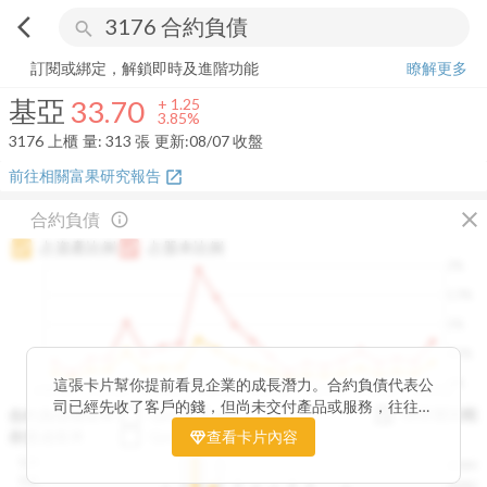
arrow_back_ios
search
基亞
33.70
+
3.85%
量:
313
張
訂閱或綁定，解鎖即時及進階功能
瞭解更多
基亞
33.70
+
1.25
3.85%
3176
上櫃
量:
313
張
更新:
08/07 收盤
前往相關富果研究報告
open_in_new
close
合約負債
info_outline
占資產比例
占股本比例
2%
1.5%
1%
0.5%
0%
這張卡片幫你提前看見企業的成長潛力。合約負債代表公
2020Q1
2020Q4
2021Q3
2022Q2
2023Q1
2023Q4
2024Q3
2025Q2
司已經先收了客戶的錢，但尚未交付產品或服務，往往是
與存貨比較
合約負債成長率
QoQ
YoY
未來營收的先行指標。透過觀察合約負債的季度變化與其
存貨成長率
QoQ
查看卡片內容
YoY
佔資產、股本的比例，你可以判斷企業手中訂單是否穩定
12B
250M
成長、營收動能是否正在累積。當合約負債持續上升時，
10B
200M