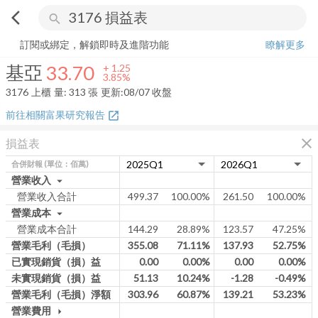
arrow_back_ios
search
基亞
33.70
+
3.85%
量:
313
張
訂閱或綁定，解鎖即時及進階功能
瞭解更多
基亞
33.70
+
1.25
3.85%
3176
上櫃
量:
313
張
更新:
08/07 收盤
前往相關富果研究報告
open_in_new
close
損益表
合併財報
(單位：佰萬)
營業收入
arrow_drop_down
營業收入合計
499.37
100.00%
261.50
100.00%
營業成本
arrow_drop_down
營業成本合計
144.29
28.89%
123.57
47.25%
營業毛利（毛損）
355.08
71.11%
137.93
52.75%
已實現銷貨（損）益
0.00
0.00%
0.00
0.00%
未實現銷貨（損）益
51.13
10.24%
-1.28
-0.49%
營業毛利（毛損）淨額
303.96
60.87%
139.21
53.23%
營業費用
arrow_drop_down