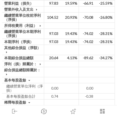
營業利益（損失）
97.83
19.59%
-66.91
-25.59%
營業外收入及支出
arrow_drop_down
繼續營業單位稅前淨利
104.52
20.93%
-70.08
-26.80%
（淨損）
所得稅費用（利益）
arrow_drop_down
繼續營業單位本期淨利
97.03
19.43%
-74.02
-28.31%
（淨損）
本期淨利（淨損）
97.03
19.43%
-74.02
-28.31%
其他綜合損益（淨額）
arrow_drop_down
本期綜合損益總額
20.64
4.13%
-89.62
-34.27%
淨利（損）歸屬於：
arrow_drop_down
綜合損益總額歸屬於：
arrow_drop_down
基本每股盈餘
arrow_drop_down
繼續營業單位淨利（淨
0.00
0.00
損）
基本每股盈餘合計
0.74
-0.38
稀釋每股盈餘
arrow_drop_down
稀釋每股盈餘合計
0.00
0.00
login
dashboard
電子書
市場
追蹤
下單
交易
登入
2025Q1
2026Q1