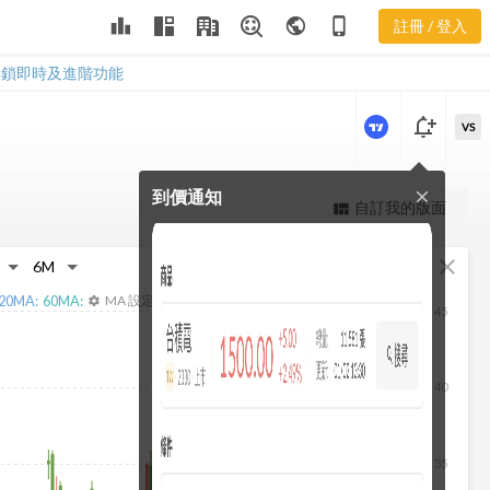
3176 營業費
leaderboard
public
phone_iphone
註冊 / 登入
用
3176 營業費用
解鎖即時及進階功能
notification_add
VS
到價通知
close
更強大的進階價量圖表
自訂我的版面
view_quilt
完整內容，僅限註冊會員使用
fullscreen
close
註冊/登入解鎖
20
MA:
60
MA:
MA 設定
settings
45
40
35