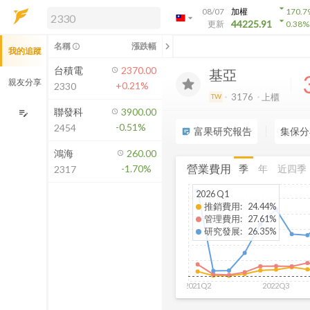
arrow_drop_down
08/07
加權
170.7
arrow_drop_down
arrow_drop_down
解鎖即時行情及進階功能
44225.91
更新
0.38
%
「綁定合作券商帳戶」或「訂閱任一
chevron_left
名稱
漲跌幅
info_outline
我的追蹤
方案」，即可解鎖以下功能：
即時行情
台積電
2370.00
基亞
即時市況與排行
親友分享
+0.21%
2330
到價通知
3176
上櫃
TW
成交金額熱力圖
聯發科
3900.00
edit_note
-0.51%
2454
前往方案訂閱
富果研究報告
集保分
sticky_note_2
如何綁定合作券商
鴻海
260.00
營業費用
季
年
近四季
-1.70%
2317
2026 Q1
推銷費用
:
24.44%
管理費用
:
27.61%
研究發展
:
26.35%
2021Q2
2022Q3