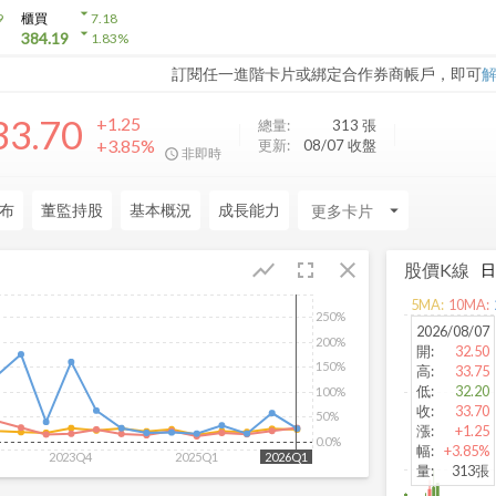
arrow_drop_down
9
櫃買
7.18
arrow_drop_down
384.19
1.83
%
訂閱任一進階卡片或綁定合作券商帳戶，即可
33.70
+1.25
總量:
313
張
+3.85%
更新:
08/07 收盤
非即時
布
董監持股
基本概況
成長能力
arrow_drop_down
fullscreen
close
show_chart
股價K線
5
MA:
10
MA:
250%
2026/08/07
200%
開
:
32.50
150%
高
:
33.75
低
:
32.20
100%
收
:
33.70
50%
漲
:
+1.25
0.0%
幅
:
+3.85%
2023Q4
2025Q1
2026Q1
量
:
313張