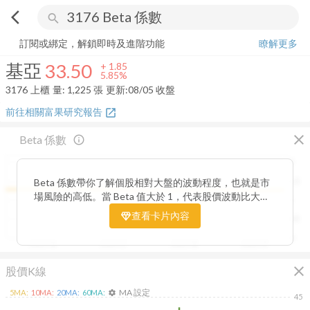
arrow_back_ios
search
基亞
33.50
+
5.85%
量:
1,225
張
訂閱或綁定，解鎖即時及進階功能
瞭解更多
基亞
33.50
+
1.85
5.85%
3176
上櫃
量:
1,225
張
更新:
08/05 收盤
前往相關富果研究報告
open_in_new
close
Beta 係數
info_outline
2
Beta 係數帶你了解個股相對大盤的波動程度，也就是市
1.5
場風險的高低。當 Beta 值大於 1，代表股價波動比大盤
1
更劇烈，屬於高風險高報酬型；若 Beta 值小於 1，則表
查看卡片內容
0.5
示波動相對穩定，抗跌性較強。透過觀察 Beta 值的變化
趨勢，你能判斷公司股價在不同市場階段的敏感度，進一
0
2025/06
2025/07
2025/08
2025/09
步衡量投資組合的整體風險與潛在報酬。
close
股價K線
MA 設定
5
MA:
10
MA:
20
MA:
60
MA:
settings
45