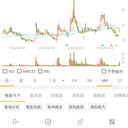
40
35
30
2026/02/06
2026/04/08
2026/05/26
2026/07/14
3K
2K
1K
KD
MACD
RSI
手勢操作
日
週
月
1M
3M
6M
1Y
推薦卡片
基本面
技術面
消息面
籌碼面
財務報
集保分布
董監持股
基本概況
股利政策
成長能力
login
dashboard
市場
追蹤
下單
交易
登入