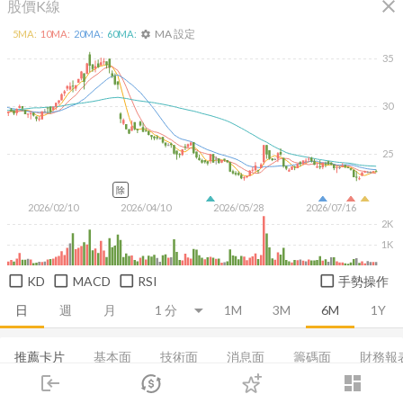
close
股價K線
MA 設定
5
MA:
10
MA:
20
MA:
60
MA:
settings
35
30
25
除
2026/02/10
2026/04/10
2026/05/28
2026/07/16
2K
1K
KD
MACD
RSI
手勢操作
日
週
月
1M
3M
6M
1Y
推薦卡片
基本面
技術面
消息面
籌碼面
財務報
login
dashboard
集保分布
董監持股
基本概況
營收
成長能力
市場
追蹤
下單
交易
登入