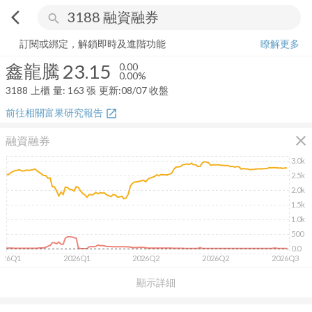
arrow_back_ios
search
鑫龍騰
23.15
0.00%
量:
163
張
訂閱或綁定，解鎖即時及進階功能
瞭解更多
鑫龍騰
23.15
0.00
0.00%
3188
上櫃
量:
163
張
更新:
08/07 收盤
前往相關富果研究報告
open_in_new
close
融資融券
3.0k
2.5k
2.0k
1.5k
1.0k
500
0.0
026Q1
2026Q1
2026Q2
2026Q2
2026Q3
顯示詳細