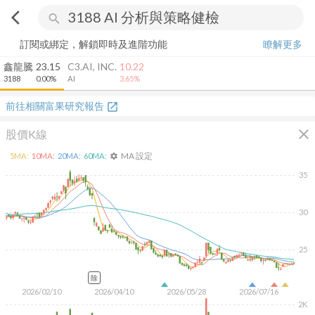
arrow_back_ios
search
訂閱或綁定，解鎖即時及進階功能
瞭解更多
鑫龍騰
23.15
C3.AI, INC.
10.22
3188
0.00%
AI
3.65%
前往相關富果研究報告
open_in_new
close
股價K線
MA 設定
5
MA:
10
MA:
20
MA:
60
MA:
settings
35
30
25
除
2026/02/10
2026/04/10
2026/05/28
2026/07/16
2K