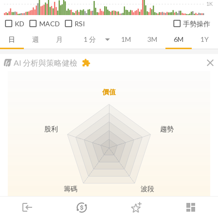
1K
KD
MACD
RSI
手勢操作
日
週
月
1M
3M
6M
1Y
close
AI 分析與策略健檢
extension
價值
股利
趨勢
籌碼
波段
login
dashboard
市場
追蹤
下單
交易
登入
長線價值
趨勢動能
波段訊號
存股收息