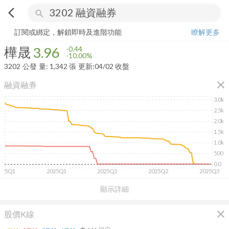
arrow_back_ios
search
樺晟
3.96
-10.00%
量:
1,342
張
訂閱或綁定，解鎖即時及進階功能
瞭解更多
樺晟
3.96
-0.44
-10.00%
3202
公發
量:
1,342
張
更新:
04/02 收盤
close
融資融券
3.0k
2.5k
2.0k
1.5k
1.0k
500
0.0
025Q1
2025Q1
2025Q2
2025Q2
2025Q3
顯示詳細
close
股價K線