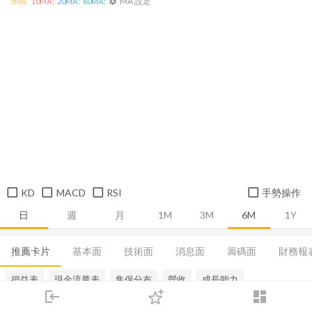
MA 設定
5
MA:
10
MA:
20
MA:
60
MA:
settings
KD
MACD
RSI
手勢操作
日
週
月
1M
3M
6M
1Y
推薦卡片
基本面
技術面
消息面
籌碼面
財務報
損益表
現金流量表
集保分布
營收
成長能力
login
dashboard
市場
追蹤
下單
交易
登入