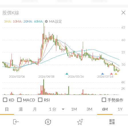
2025/06/16
2025/07/31
2025/09/16
close
股價K線
MA 設定
5
MA:
10
MA:
20
MA:
60
MA:
settings
65
60
55
50
2026/02/06
2026/04/08
2026/05/26
2026/07/14
4K
2K
KD
MACD
RSI
手勢操作
日
週
月
1M
3M
6M
1Y
login
dashboard
推薦卡片
基本面
技術面
消息面
籌碼面
財務報
市場
追蹤
下單
交易
登入