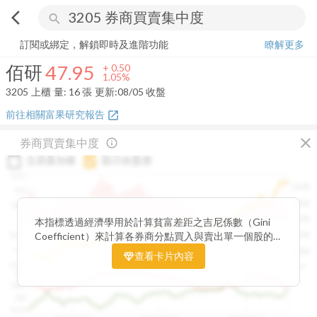
arrow_back_ios
search
佰研
47.95
+
1.05%
量:
16
張
訂閱或綁定，解鎖即時及進階功能
瞭解更多
佰研
47.95
+
0.50
1.05%
3205
上櫃
量:
16
張
更新:
08/05 收盤
前往相關富果研究報告
open_in_new
close
券商買賣集中度
info_outline
交易量加權
顯示收盤價
0.15
1400
0.1
1300
0.05
1200
0
本指標透過經濟學用於計算貧富差距之吉尼係數（Gini
Coefficient）來計算各券商分點買入與賣出單一個股的
-0.05
1100
集中程度。可做為籌碼面分析的一個重要參考。
-0.1
1000
查看卡片內容
-0.15
900
0.9
0.85
0.8
0.75