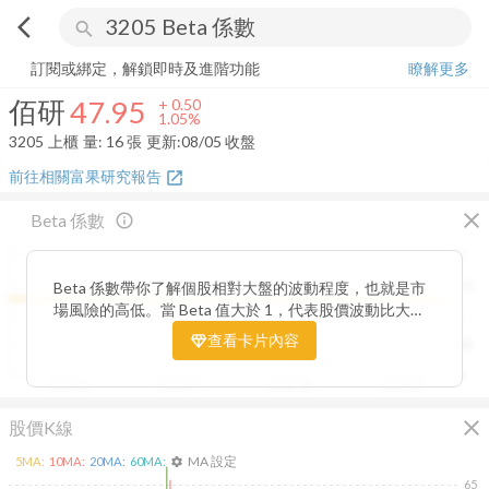
arrow_back_ios
search
佰研
47.95
+
1.05%
量:
16
張
訂閱或綁定，解鎖即時及進階功能
瞭解更多
佰研
47.95
+
0.50
1.05%
3205
上櫃
量:
16
張
更新:
08/05 收盤
前往相關富果研究報告
open_in_new
close
Beta 係數
info_outline
2
Beta 係數帶你了解個股相對大盤的波動程度，也就是市
1.5
場風險的高低。當 Beta 值大於 1，代表股價波動比大盤
1
更劇烈，屬於高風險高報酬型；若 Beta 值小於 1，則表
查看卡片內容
0.5
示波動相對穩定，抗跌性較強。透過觀察 Beta 值的變化
趨勢，你能判斷公司股價在不同市場階段的敏感度，進一
0
2025/06
2025/07
2025/08
2025/09
步衡量投資組合的整體風險與潛在報酬。
close
股價K線
MA 設定
5
MA:
10
MA:
20
MA:
60
MA:
settings
65