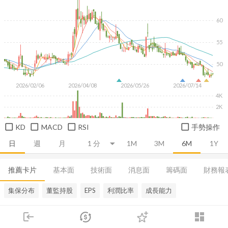
60
55
50
2026/02/06
2026/04/08
2026/05/26
2026/07/14
4K
2K
KD
MACD
RSI
手勢操作
日
週
月
1M
3M
6M
1Y
推薦卡片
基本面
技術面
消息面
籌碼面
財務報
集保分布
董監持股
EPS
利潤比率
成長能力
login
dashboard
市場
追蹤
下單
交易
登入