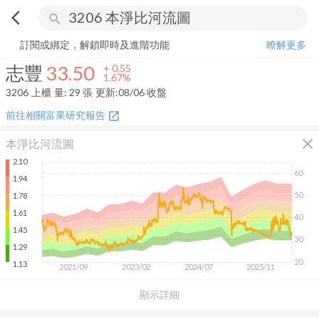
arrow_back_ios
search
志豐
33.50
+
1.67%
量:
29
張
訂閱或綁定，解鎖即時及進階功能
瞭解更多
志豐
33.50
+
0.55
1.67%
3206
上櫃
量:
29
張
更新:
08/06 收盤
前往相關富果研究報告
open_in_new
close
本淨比河流圖
2.10
60
1.94
50
1.78
1.61
40
1.45
30
1.29
20
1.13
2021/09
2023/02
2024/07
2025/11
顯示詳細