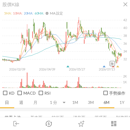
close
股價K線
MA 設定
5
MA:
10
MA:
20
MA:
60
MA:
settings
42
40
38
36
34
32
除
2026/02/09
2026/04/09
2026/05/27
2026/07/15
2K
1K
KD
MACD
RSI
手勢操作
日
週
月
1M
3M
6M
1Y
推薦卡片
基本面
技術面
消息面
籌碼面
財務報
login
dashboard
市場
追蹤
下單
交易
登入
損益表
資產負債表
現金流量表
EPS
成長能力