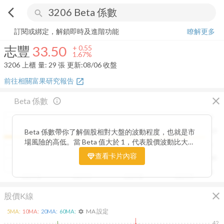
arrow_back_ios
search
志豐
33.50
+
1.67%
量:
29
張
訂閱或綁定，解鎖即時及進階功能
瞭解更多
志豐
33.50
+
0.55
1.67%
3206
上櫃
量:
29
張
更新:
08/06 收盤
前往相關富果研究報告
open_in_new
close
Beta 係數
info_outline
2
Beta 係數帶你了解個股相對大盤的波動程度，也就是市
1.5
場風險的高低。當 Beta 值大於 1，代表股價波動比大盤
1
更劇烈，屬於高風險高報酬型；若 Beta 值小於 1，則表
查看卡片內容
0.5
示波動相對穩定，抗跌性較強。透過觀察 Beta 值的變化
趨勢，你能判斷公司股價在不同市場階段的敏感度，進一
0
2025/06
2025/07
2025/08
2025/09
步衡量投資組合的整體風險與潛在報酬。
close
股價K線
MA 設定
5
MA:
10
MA:
20
MA:
60
MA:
settings
42