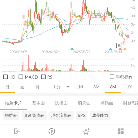
40
38
36
34
32
除
2026/02/09
2026/04/09
2026/05/27
2026/07/15
2K
1K
KD
MACD
RSI
手勢操作
日
週
月
1M
3M
6M
1Y
推薦卡片
基本面
技術面
消息面
籌碼面
財務報
損益表
資產負債表
現金流量表
EPS
成長能力
login
dashboard
市場
追蹤
下單
交易
登入