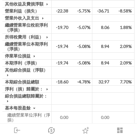
其他收益及費損淨額
arrow_drop_down
營業利益（損失）
-22.38
-5.75%
-36.71
-8.58%
營業外收入及支出
arrow_drop_down
繼續營業單位稅前淨利
-19.70
-5.07%
8.06
1.88%
（淨損）
所得稅費用（利益）
arrow_drop_down
繼續營業單位本期淨利
-19.74
-5.08%
8.94
2.09%
（淨損）
停業單位損益
arrow_drop_down
本期淨利（淨損）
-19.74
-5.08%
8.94
2.09%
其他綜合損益（淨額）
arrow_drop_down
本期綜合損益總額
-18.60
-4.78%
32.97
7.70%
淨利（損）歸屬於：
arrow_drop_down
綜合損益總額歸屬於：
arrow_drop_down
基本每股盈餘
arrow_drop_down
繼續營業單位淨利（淨
0.00
0.00
損）
基本每股盈餘合計
-0.20
-0.45
login
dashboard
稀釋每股盈餘
arrow_drop_down
市場
追蹤
下單
交易
登入