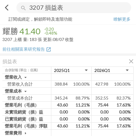
arrow_back_ios
search
耀勝
41.40
-0.48%
量:
183
張
訂閱或綁定，解鎖即時及進階功能
瞭解更多
耀勝
41.40
-0.20
-0.48%
3207
上櫃
量:
183
張
更新:
08/07 收盤
前往相關富果研究報告
open_in_new
close
損益表
合併財報
(單位：佰萬)
營業收入
arrow_drop_down
營業收入合計
388.84
100.00%
427.98
100.00%
營業成本
arrow_drop_down
營業成本合計
345.24
88.79%
352.55
82.37%
營業毛利（毛損）
43.60
11.21%
75.44
17.63%
未實現銷貨（損）益
0.00
0.00%
0.00
0.00%
已實現銷貨（損）益
0.00
0.00%
0.00
0.00%
營業毛利（毛損）淨額
43.60
11.21%
75.44
17.63%
營業費用
arrow_drop_down