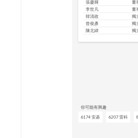
張慶輝
董
李世凡
董
韓清政
獨
曾俊彥
獨
陳北緯
獨
你可能有興趣
6174 安碁
6207 雷科