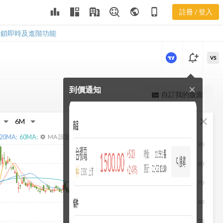
3207 董監持
leaderboard
public
phone_iphone
註冊 / 登入
股
3207 董監持股
解鎖即時及進階功能
notification_add
VS
到價通知
close
更強大的進階價量圖表
自訂我的版面
view_quilt
完整內容，僅限註冊會員使用
fullscreen
close
註冊/登入解鎖
20
MA:
60
MA:
MA 設定
settings
90
80
70
60
50