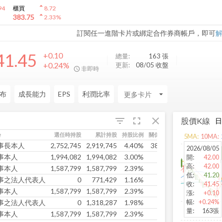
arrow_drop_up
94
櫃買
8.72
arrow_drop_up
383.75
2.33
%
訂閱任一進階卡片或綁定合作券商帳戶，即可
41.45
+0.10
總量:
163
張
+0.24%
更新:
08/05 收盤
非即時
布
成長能力
EPS
利潤比率
arrow_drop_down
fullscreen
close
filter_list
股價K線
份
選任時持股
累計持股
持股比例
關係人持股
5
MA:
10
MA:
事長本人
2,752,745
2,919,745
4.40%
385,714
2026/08/05
事本人
1,994,082
1,994,082
3.00%
0
開
:
42.00
高
:
42.00
事本人
1,587,799
1,587,799
2.39%
0
低
:
41.20
事之法人代表人
0
771,429
1.16%
0
收
:
41.45
事本人
1,587,799
1,587,799
2.39%
0
漲
:
+0.10
幅
:
+0.24%
事之法人代表人
0
1,318,287
1.98%
0
量
:
163張
事本人
1,587,799
1,587,799
2.39%
0