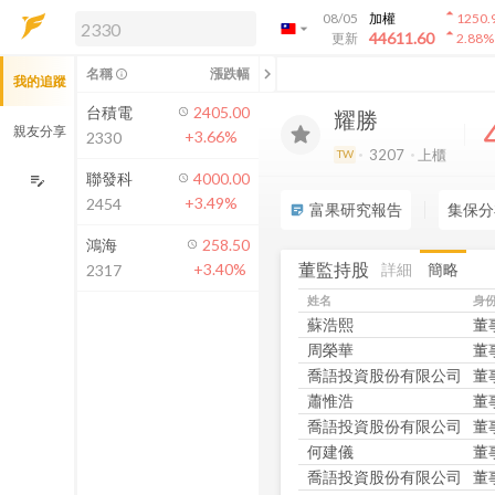
arrow_drop_up
08/05
加權
1250.
arrow_drop_down
arrow_drop_up
解鎖即時行情及進階功能
44611.60
更新
2.88
%
「綁定合作券商帳戶」或「訂閱任一
chevron_left
名稱
漲跌幅
info_outline
我的追蹤
方案」，即可解鎖以下功能：
即時行情
台積電
2405.00
耀勝
即時市況與排行
親友分享
+3.66%
2330
到價通知
3207
上櫃
TW
成交金額熱力圖
聯發科
4000.00
edit_note
+3.49%
2454
前往方案訂閱
富果研究報告
集保分
sticky_note_2
如何綁定合作券商
鴻海
258.50
董監持股
詳細
簡略
+3.40%
2317
姓名
身
蘇浩熙
董
周榮華
董
喬語投資股份有限公司
董
蕭惟浩
董
喬語投資股份有限公司
董
何建儀
董
喬語投資股份有限公司
董