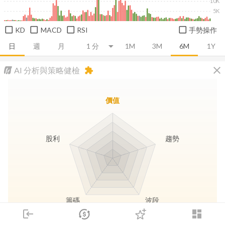
10K
5K
KD
MACD
RSI
手勢操作
日
週
月
1M
3M
6M
1Y
close
AI 分析與策略健檢
extension
價值
股利
趨勢
籌碼
波段
login
dashboard
市場
追蹤
下單
交易
登入