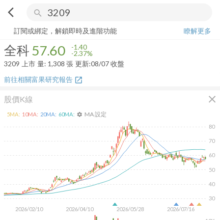
arrow_back_ios
search
全科
57.60
-2.37%
量:
1,308
張
訂閱或綁定，解鎖即時及進階功能
瞭解更多
全科
57.60
-1.40
-2.37%
3209
上市
量:
1,308
張
更新:
08/07 收盤
前往相關富果研究報告
open_in_new
close
股價K線
MA 設定
5
MA:
10
MA:
20
MA:
60
MA:
settings
80
70
60
50
40
30
2026/02/10
2026/04/10
2026/05/28
2026/07/16