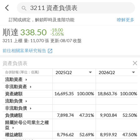
arrow_back_ios
search
順達
338.50
-5.05%
量:
11,070
張
訂閱或綁定，解鎖即時及進階功能
瞭解更多
順達
338.50
-18.00
-5.05%
3211
上櫃
量:
11,070
張
更新:
08/07 收盤
前往相關富果研究報告
open_in_new
close
資產負債表
合併財報
(單位：佰萬)
流動資產
arrow_drop_down
非流動資產
arrow_drop_down
資產總額
16,695.35
100.00%
18,863.76
100.00%
流動負債
arrow_drop_down
非流動負債
arrow_drop_down
負債總額
7,898.74
47.31%
9,903.84
52.50%
歸屬於母公司業主之權
益
arrow_drop_down
權益總額
8,796.62
52.69%
8,959.92
47.50%