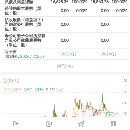
負債及權益總額
16,695.35
100.00%
18,863.76
100.00%
待註銷股本股數（單
0.00
0.00%
0.00
0.00%
位：股）
預收股款（權益項下）
之約當發行股數（單
0.00
0.00
位：股）
母公司暨子公司所持有
之母公司庫藏股股數
0.00
0.00
（單位：股）
電子書
2025Q2
2026Q2
(彙總表:
2026
/
2025
)
顯示詳細
close
股價K線
MA 設定
5
MA:
10
MA:
20
MA:
60
MA:
settings
500
450
400
login
dashboard
350
市場
追蹤
下單
交易
登入