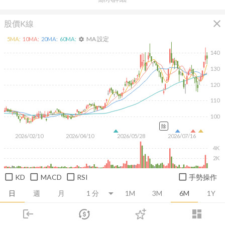
close
股價K線
MA 設定
5
MA:
10
MA:
20
MA:
60
MA:
settings
140
130
120
110
100
除
2026/02/10
2026/04/10
2026/05/28
2026/07/16
4K
2K
KD
MACD
RSI
手勢操作
日
週
月
1M
3M
6M
1Y
login
dashboard
推薦卡片
基本面
技術面
消息面
籌碼面
財務報
市場
追蹤
下單
交易
登入