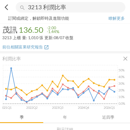
arrow_back_ios
search
茂訊
136.50
-1.44%
量:
1,010
張
訂閱或綁定，解鎖即時及進階功能
瞭解更多
茂訊
136.50
-2.00
-1.44%
3213
上櫃
量:
1,010
張
更新:
08/07 收盤
前往相關富果研究報告
open_in_new
close
利潤比率
50%
40%
30%
20%
10%
0.0%
2021Q1
2022Q2
2023Q3
2024Q4
2026Q1
季
年
近四季
顯示詳細