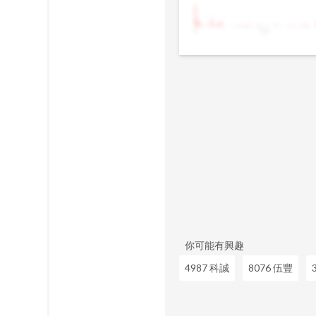
9
10
你可能有興趣
4987 科誠
8076 伍豐