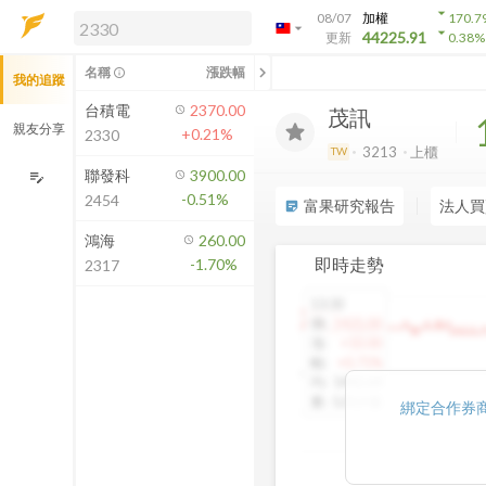
arrow_drop_down
08/07
加權
170.7
arrow_drop_down
arrow_drop_down
解鎖即時行情及進階功能
44225.91
更新
0.38
%
「綁定合作券商帳戶」或「訂閱任一
chevron_left
名稱
漲跌幅
info_outline
我的追蹤
方案」，即可解鎖以下功能：
即時行情
台積電
2370.00
茂訊
即時市況與排行
親友分享
+0.21%
2330
到價通知
3213
上櫃
TW
成交金額熱力圖
聯發科
3900.00
edit_note
-0.51%
2454
前往方案訂閱
富果研究報告
法人買
sticky_note_2
如何綁定合作券商
鴻海
260.00
即時走勢
-1.70%
2317
13:30
1460.00
價
:
1425.00
漲
:
+10.00
幅
:
+0.71%
均
:
1442.64
量
:
5,013 張
綁定合作券