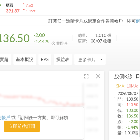
arrow_drop_up
9
櫃買
7.62
arrow_drop_up
391.37
1.99
%
訂閱任一進階卡片或綁定合作券商帳戶，即可
136.50
-2.00
總量:
1,010
張
-1.44%
更新:
08/07 收盤
非即時
賣超
基本概況
EPS
損益表
arrow_drop_down
fullscreen
close
股價K線
1482.50
5
MA:
10
MA:
2026/08/07
1448.75
開
:
138.50
高
:
140.50
1415.00
1420.00
低
:
133.00
收
:
136.50
商帳戶
或「訂閱任一方案」即可解鎖
1381.25
跌
:
-2.00
立即前往訂閱
幅
:
-1.44%
1347.50
量
:
1,010張