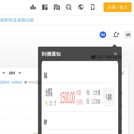
3213 即時走
leaderboard
public
phone_iphone
註冊 / 登入
勢
3213 即時走勢
解鎖即時及進階功能
notification_add
VS
到價通知
close
更強大的進階價量圖表
自訂我的版面
view_quilt
完整內容，僅限註冊會員使用
fullscreen
close
註冊/登入解鎖
20
MA:
60
MA:
MA 設定
settings
140
130
120
110