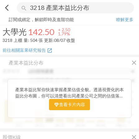
arrow_back_ios
search
大學光
142.50
+
1.79%
量:
504
張
訂閱或綁定，解鎖即時及進階功能
瞭解更多
大學光
142.50
+
2.50
1.79%
3218
上櫃
量:
504
張
更新:
08/07 收盤
前往相關富果研究報告
open_in_new
close
產業本益比分布
產業類別
分類項目
產業本益比幫你快速掌握產業估值全貌。透過視覺化的本
40
益比分布圖，你可以清楚看出同產業公司之間的估值落
30
差，了解哪些股票相對被低估、哪些可能已偏貴。從中位
查看卡片內容
20
數、本益比範圍到個別公司位置，卡片讓你一眼辨識產業
整體的合理價帶。無論你想評估一家公司是否具吸引力，
10
中位數
或是找出估值落後的潛力股，這張卡片都能幫你用數據看
19.87
0
0~5
10~15
20~25
30~35
40~45
50以上
見機會，做出更精準的投資判斷。
close
股價K線