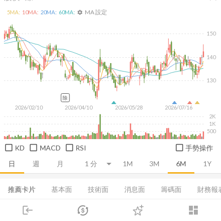
MA 設定
5
MA:
10
MA:
20
MA:
60
MA:
settings
150
140
130
除
2026/02/10
2026/04/10
2026/05/28
2026/07/16
2K
1K
500
KD
MACD
RSI
手勢操作
日
週
月
1M
3M
6M
1Y
推薦卡片
基本面
技術面
消息面
籌碼面
財務報
login
dashboard
法人買賣超
當日主力券商
集保分布
董監持股
基本概況
市場
追蹤
下單
交易
登入