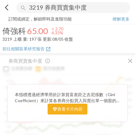
arrow_back_ios
search
倚強科
65.00
+
4.33%
量:
197
張
訂閱或綁定，解鎖即時及進階功能
瞭解更多
倚強科
65.00
+
2.70
4.33%
3219
上櫃
量:
197
張
更新:
08/05 收盤
前往相關富果研究報告
open_in_new
close
券商買賣集中度
info_outline
交易量加權
顯示收盤價
0.15
1400
0.1
1300
0.05
1200
0
本指標透過經濟學用於計算貧富差距之吉尼係數（Gini
Coefficient）來計算各券商分點買入與賣出單一個股的
-0.05
1100
集中程度。可做為籌碼面分析的一個重要參考。
-0.1
1000
查看卡片內容
-0.15
900
0.9
0.85
0.8
0.75