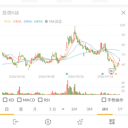
2025/06/16
2025/07/31
2025/09/16
close
股價K線
MA 設定
5
MA:
10
MA:
20
MA:
60
MA:
settings
100
90
80
70
60
除
2026/02/06
2026/04/08
2026/05/26
2026/07/14
3K
2K
1K
KD
MACD
RSI
手勢操作
日
週
月
1M
3M
6M
1Y
login
dashboard
推薦卡片
基本面
技術面
消息面
籌碼面
財務報
市場
追蹤
下單
交易
登入