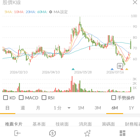
close
股價K線
MA 設定
5
MA:
10
MA:
20
MA:
60
MA:
settings
100
90
80
70
60
除
2026/02/10
2026/04/10
2026/05/28
2026/07/16
3K
2K
1K
KD
MACD
RSI
手勢操作
日
週
月
1M
3M
6M
1Y
推薦卡片
基本面
技術面
消息面
籌碼面
財務報
login
dashboard
損益表
資產負債表
EPS
營收
本益比河流圖
市場
追蹤
下單
交易
登入