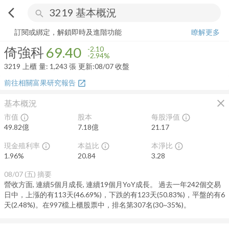
arrow_back_ios
search
倚強科
69.40
-2.94%
量:
1,243
張
訂閱或綁定，解鎖即時及進階功能
瞭解更多
倚強科
69.40
-2.10
-2.94%
3219
上櫃
量:
1,243
張
更新:
08/07 收盤
前往相關富果研究報告
open_in_new
close
基本概況
市值
股本
每股淨值
info_outline
info_outline
49.82億
7.18億
21.17
現金殖利率
本益比
本淨比
info_outline
info_outline
info_outline
1.96
%
20.84
3.28
08/07 (五)
摘要
營收方面, 連續5個月成長, 連續19個月YoY成長。 過去一年242個交易
日中，上漲的有113天(46.69%)，下跌的有123天(50.83%)，平盤的有6
天(2.48%)。在997檔上櫃股票中，排名第307名(30~35%)。