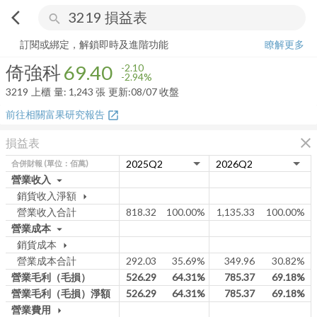
arrow_back_ios
search
倚強科
69.40
-2.94%
量:
1,243
張
訂閱或綁定，解鎖即時及進階功能
瞭解更多
倚強科
69.40
-2.10
-2.94%
3219
上櫃
量:
1,243
張
更新:
08/07 收盤
前往相關富果研究報告
open_in_new
close
損益表
合併財報
(單位：佰萬)
營業收入
arrow_drop_down
銷貨收入淨額
arrow_drop_down
營業收入合計
818.32
100.00%
1,135.33
100.00%
營業成本
arrow_drop_down
銷貨成本
arrow_drop_down
營業成本合計
292.03
35.69%
349.96
30.82%
營業毛利（毛損）
526.29
64.31%
785.37
69.18%
營業毛利（毛損）淨額
526.29
64.31%
785.37
69.18%
營業費用
arrow_drop_down