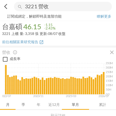
arrow_back_ios
search
台嘉碩
46.15
-2.43%
量:
3,358
張
訂閱或綁定，解鎖即時及進階功能
瞭解更多
台嘉碩
46.15
-1.15
-2.43%
3221
上櫃
量:
3,358
張
更新:
08/07 收盤
前往相關富果研究報告
open_in_new
close
營收
info_outline
成長率
350M
300M
250M
200M
150M
100M
50M
0.0
2022/07
2023/11
2025/03
2026/07
月
季
年
近12月
單月
累計
顯示詳細