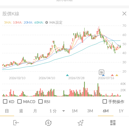
close
股價K線
MA 設定
5
MA:
10
MA:
20
MA:
60
MA:
settings
70
60
50
40
30
20
除
2026/02/10
2026/04/10
2026/05/28
2026/07/16
40K
20K
KD
MACD
RSI
手勢操作
日
週
月
1M
3M
6M
1Y
login
dashboard
推薦卡片
基本面
技術面
消息面
籌碼面
財務報
市場
追蹤
下單
交易
登入