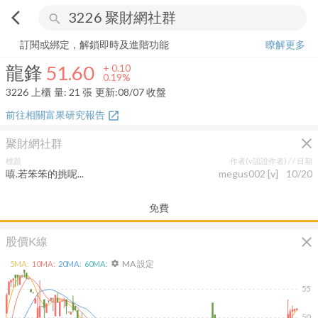
arrow_back_ios
search
龍鋒
51.60
+
0.19%
量:
21
張
訂閱或綁定，解鎖即時及進階功能
瞭解更多
龍鋒
51.60
+
0.10
0.19%
3226
上櫃
量:
21
張
更新:
08/07 收盤
前往相關富果研究報告
open_in_new
close
聚財網社群
標題
作者(v認證作者) /
/ 日期
嘻.若笨笨的挑呢...
megus002
[v]
10/20
免費
close
股價K線
MA 設定
5
MA:
10
MA:
20
MA:
60
MA:
settings
55
50