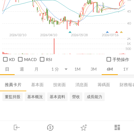
45
40
2026/02/10
2026/04/10
2026/05/28
2026/07/16
2K
1K
500
KD
MACD
RSI
手勢操作
日
週
月
1M
3M
6M
1Y
推薦卡片
基本面
技術面
消息面
籌碼面
財務報
董監持股
基本概況
基本資料
營收
成長能力
login
dashboard
市場
追蹤
下單
交易
登入