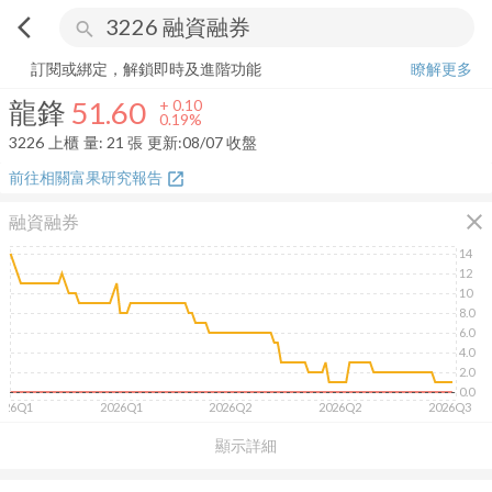
arrow_back_ios
search
龍鋒
51.60
+
0.19%
量:
21
張
訂閱或綁定，解鎖即時及進階功能
瞭解更多
龍鋒
51.60
+
0.10
0.19%
3226
上櫃
量:
21
張
更新:
08/07 收盤
前往相關富果研究報告
open_in_new
close
融資融券
14
12
10
8.0
6.0
4.0
2.0
0.0
026Q1
2026Q1
2026Q2
2026Q2
2026Q3
顯示詳細