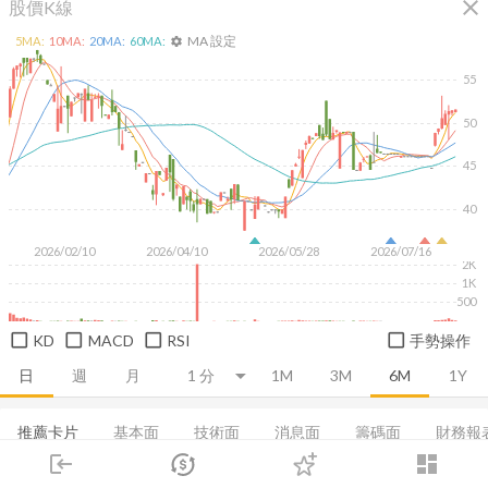
close
股價K線
MA 設定
5
MA:
10
MA:
20
MA:
60
MA:
settings
55
50
45
40
2026/02/10
2026/04/10
2026/05/28
2026/07/16
2K
1K
500
KD
MACD
RSI
手勢操作
日
週
月
1M
3M
6M
1Y
推薦卡片
基本面
技術面
消息面
籌碼面
財務報
login
dashboard
集保分布
董監持股
基本資料
營收
成長能力
市場
追蹤
下單
交易
登入